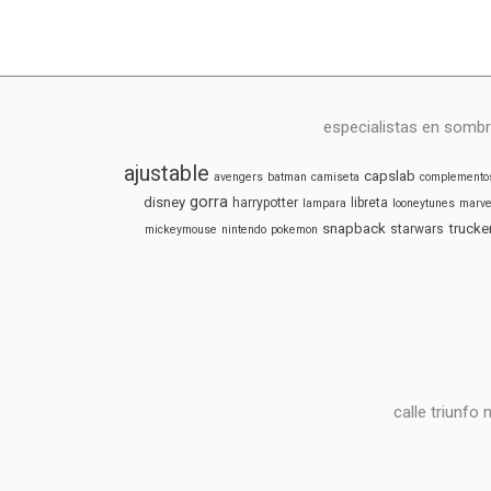
especialistas en sombr
ajustable
capslab
avengers
batman
camiseta
complemento
gorra
disney
harrypotter
libreta
lampara
looneytunes
marve
snapback
trucke
starwars
mickeymouse
nintendo
pokemon
calle triunfo