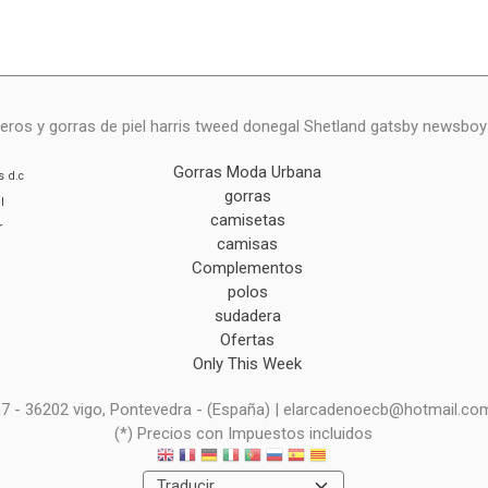
eros y gorras de piel harris tweed donegal Shetland gatsby newsbo
Gorras Moda Urbana
s
d.c
gorras
l
camisetas
r
camisas
Complementos
polos
sudadera
Ofertas
Only This Week
 n7 - 36202 vigo, Pontevedra - (España) | elarcadenoecb@hotmail.co
(*) Precios con Impuestos incluidos