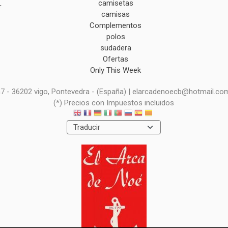
camisetas
r
camisas
Complementos
polos
sudadera
Ofertas
Only This Week
 n7 - 36202 vigo, Pontevedra - (España) | elarcadenoecb@hotmail.co
(*) Precios con Impuestos incluidos