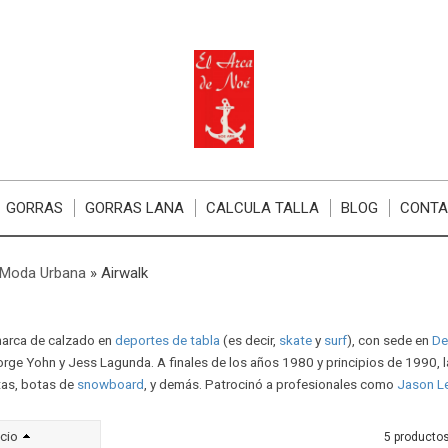
GORRAS
GORRAS LANA
CALCULA TALLA
BLOG
CONT
 Moda Urbana
»
Airwalk
arca de calzado en
deportes de tabla
(es decir,
skate
y
surf
), con sede en
De
eorge Yohn y Jess Lagunda. A finales de los años 1980 y principios de 1990,
tas, botas de
snowboard
, y demás. Patrocinó a profesionales como
Jason L
cio
5 producto