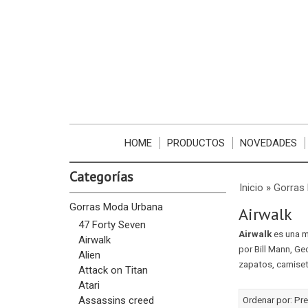
HOME
PRODUCTOS
NOVEDADES
Categorías
Inicio
»
Gorras
Gorras Moda Urbana
Airwalk
47 Forty Seven
Airwalk
es una m
Airwalk
por Bill Mann, G
Alien
zapatos, camise
Attack on Titan
Atari
Assassins creed
Ordenar por:
Pre