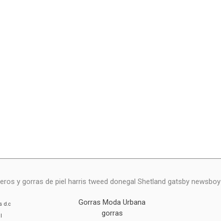
eros y gorras de piel harris tweed donegal Shetland gatsby newsbo
Gorras Moda Urbana
s
d.c
gorras
l