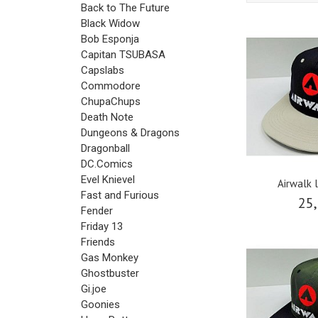
Back to The Future
Black Widow
Bob Esponja
Capitan TSUBASA
Capslabs
Commodore
ChupaChups
Death Note
Dungeons & Dragons
Dragonball
DC.Comics
Evel Knievel
Airwalk 
Fast and Furious
25,
Fender
Friday 13
Friends
Gas Monkey
Ghostbuster
Gi.joe
Goonies