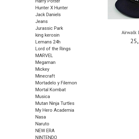
Harry Potter
Hunter X Hunter
Jack Daniels
Jeans
Jurassic Park
Airwalk 
king kerosin
25,
Lemans 24h
Lord of the Rings
MARVEL
Megaman
Mickey
Minecraft
Mortadelo y Filemon
Mortal Kombat
Musica
Mutan Ninja Turtles
My Hero Academia
Nasa
Naruto
NEW ERA
NINTENDO