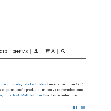
ACTO
OFERTAS
0
nver
,
Colorado
,
Estados Unidos
. Fue establecido en 1986
 la empresa diseño productos únicos y extrovertidos como
ee
,
Tony Hawk
,
Matt Hoffman
, Brian Foster entre otros.
s