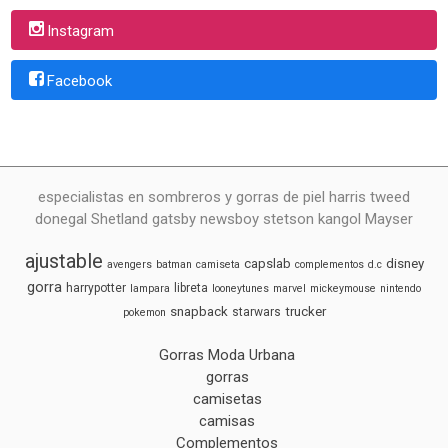
Instagram
Facebook
especialistas en sombreros y gorras de piel harris tweed
donegal Shetland gatsby newsboy stetson kangol Mayser
ajustable
capslab
disney
avengers
batman
camiseta
complementos
d.c
gorra
harrypotter
libreta
lampara
looneytunes
marvel
mickeymouse
nintendo
snapback
trucker
starwars
pokemon
Gorras Moda Urbana
gorras
camisetas
camisas
Complementos