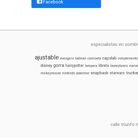
Facebook
especialistas en sombr
ajustable
capslab
avengers
batman
camiseta
complemento
gorra
disney
harrypotter
libreta
lampara
looneytunes
marve
snapback
trucke
starwars
mickeymouse
nintendo
pokemon
calle triunfo