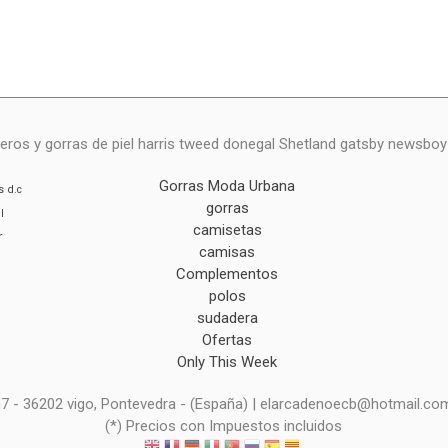
eros y gorras de piel harris tweed donegal Shetland gatsby newsbo
Gorras Moda Urbana
s
d.c
gorras
l
camisetas
r
camisas
Complementos
polos
sudadera
Ofertas
Only This Week
 n7 - 36202 vigo, Pontevedra - (España) | elarcadenoecb@hotmail.co
(*) Precios con Impuestos incluidos