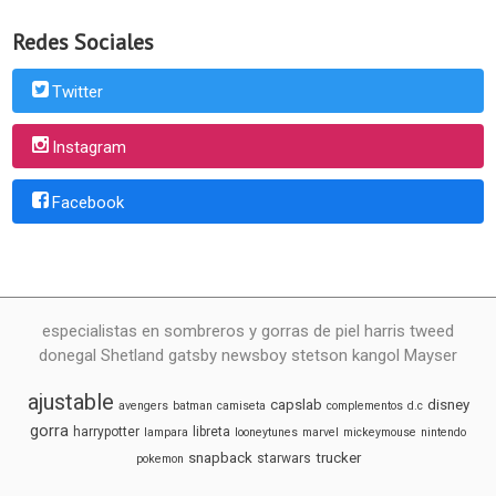
Redes Sociales
Twitter
Instagram
Facebook
especialistas en sombreros y gorras de piel harris tweed
donegal Shetland gatsby newsboy stetson kangol Mayser
ajustable
capslab
disney
avengers
batman
camiseta
complementos
d.c
gorra
harrypotter
libreta
lampara
looneytunes
marvel
mickeymouse
nintendo
snapback
trucker
starwars
pokemon