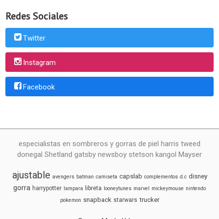
Redes Sociales
Twitter
Instagram
Facebook
especialistas en sombreros y gorras de piel harris tweed
donegal Shetland gatsby newsboy stetson kangol Mayser
ajustable
capslab
disney
avengers
batman
camiseta
complementos
d.c
gorra
harrypotter
libreta
lampara
looneytunes
marvel
mickeymouse
nintendo
snapback
trucker
starwars
pokemon