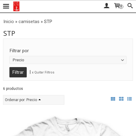
0
Inicio
»
camisetas
»
STP
STP
Filtrar por
Precio
|
x Quitar Filtros
6 productos
Ordenar por:
Precio