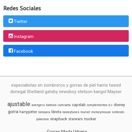
Redes Sociales
Twitter
Instagram
Facebook
especialistas en sombreros y gorras de piel harris tweed
donegal Shetland gatsby newsboy stetson kangol Mayser
ajustable
capslab
disney
avengers
batman
camiseta
complementos
d.c
gorra
harrypotter
libreta
lampara
looneytunes
marvel
mickeymouse
nintendo
snapback
trucker
starwars
pokemon
Gorras Moda Urbana