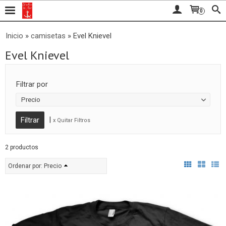
0
Inicio
»
camisetas
»
Evel Knievel
Evel Knievel
Filtrar por
Precio
|
x Quitar Filtros
2 productos
Ordenar por:
Precio