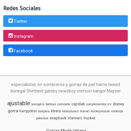
Redes Sociales
Twitter
Instagram
Facebook
especialistas en sombreros y gorras de piel harris tweed
donegal Shetland gatsby newsboy stetson kangol Mayser
ajustable
capslab
disney
avengers
batman
camiseta
complementos
d.c
gorra
harrypotter
libreta
lampara
looneytunes
marvel
mickeymouse
nintendo
snapback
trucker
starwars
pokemon
Gorras Moda Urbana