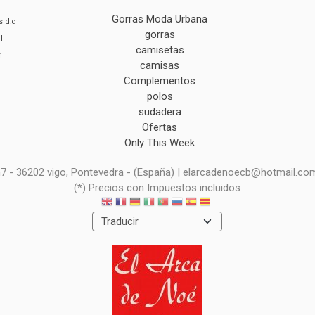
Gorras Moda Urbana
s
d.c
gorras
l
camisetas
r
camisas
Complementos
polos
sudadera
Ofertas
Only This Week
 n7 - 36202 vigo, Pontevedra - (España) | elarcadenoecb@hotmail.co
(*) Precios con Impuestos incluidos