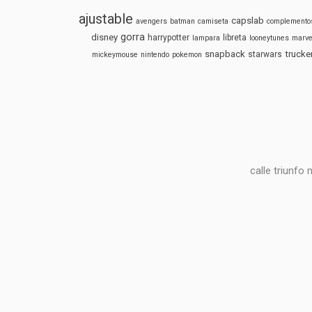
ajustable
capslab
avengers
batman
camiseta
complemento
gorra
disney
harrypotter
libreta
lampara
looneytunes
marve
snapback
trucke
starwars
mickeymouse
nintendo
pokemon
calle triunfo