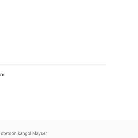
ure
y stetson kangol Mayser