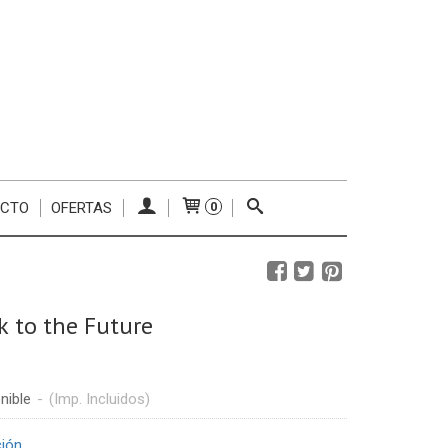
ACTO
OFERTAS
0
k to the Future
nible
-
(Imp. Incluidos)
ción