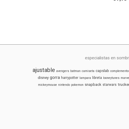
especialistas en sombr
ajustable
capslab
avengers
batman
camiseta
complemento
gorra
disney
harrypotter
libreta
lampara
looneytunes
marve
snapback
trucke
starwars
mickeymouse
nintendo
pokemon