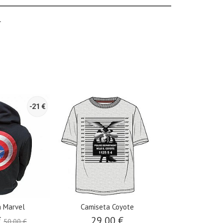
r
-21 €
 Marvel
Camiseta Coyote
Beisbolera 
€
29,00 €
39,95 €
50,00 €