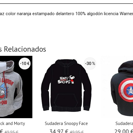
az color naranja estampado delantero 100% algodón licencia Warne
s Relacionados
-10 €
-30 %
ick and Morty
Sudadera Snoopy Face
Sudadera
 €
34,97 €
29,00 
49,95 €
49,95 €