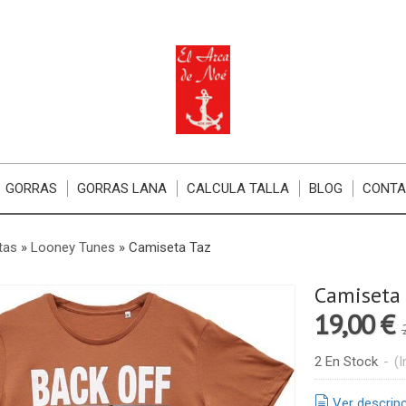
GORRAS
GORRAS LANA
CALCULA TALLA
BLOG
CONT
tas
»
Looney Tunes
»
Camiseta Taz
Camiseta
19,00 €
2 En Stock
-
(I
Ver descrip