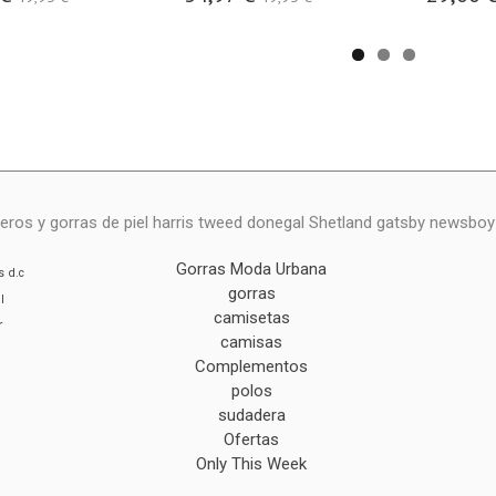
eros y gorras de piel harris tweed donegal Shetland gatsby newsbo
Gorras Moda Urbana
s
d.c
gorras
l
camisetas
r
camisas
Complementos
polos
sudadera
Ofertas
Only This Week