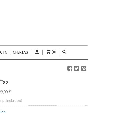
ACTO
OFERTAS
0
 Taz
29,00 €
mp. Incluidos)
ción