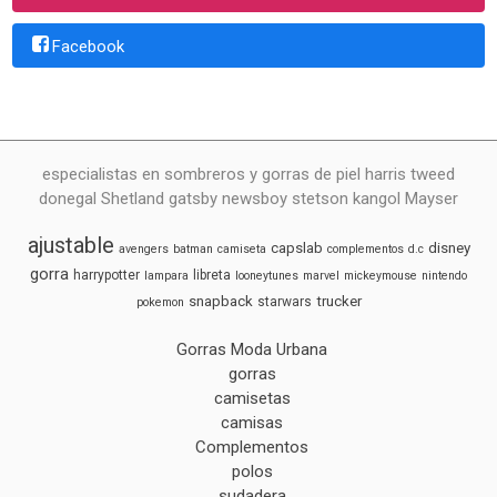
Facebook
especialistas en sombreros y gorras de piel harris tweed
donegal Shetland gatsby newsboy stetson kangol Mayser
ajustable
capslab
disney
avengers
batman
camiseta
complementos
d.c
gorra
harrypotter
libreta
lampara
looneytunes
marvel
mickeymouse
nintendo
snapback
trucker
starwars
pokemon
Gorras Moda Urbana
gorras
camisetas
camisas
Complementos
polos
sudadera