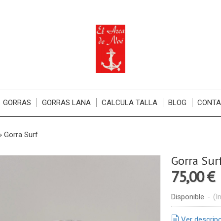
GORRAS
GORRAS LANA
CALCULA TALLA
BLOG
CONT
»
Gorra Surf
Gorra Sur
75,00 €
Disponible
-
(I
Ver descrip