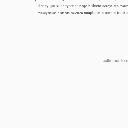
gorra
disney
harrypotter
libreta
lampara
looneytunes
marve
snapback
trucke
starwars
mickeymouse
nintendo
pokemon
calle triunfo