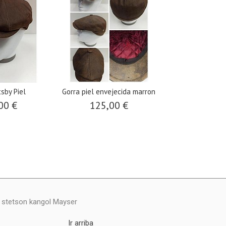
sby Piel
Gorra piel envejecida marron
Gorra P
00 €
125,00 €
85,0
y stetson kangol Mayser
Ir arriba