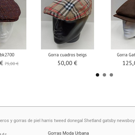
 bk2700
Gorra cuadros beigs
Gorra Gat
 €
50,00 €
125,
75,00 €
eros y gorras de piel harris tweed donegal Shetland gatsby newsbo
Gorras Moda Urbana
s
d.c