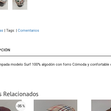
as
|
Tags:
|
Comentarios
PCIÓN
mpada modelo Surf 100% algodón con forro Cómoda y confortable c
s Relacionados
-35 %