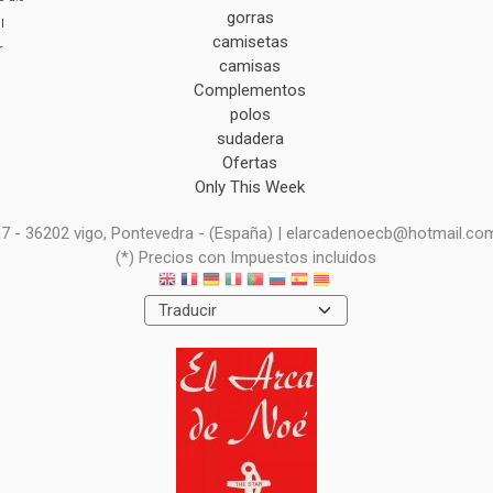
gorras
l
camisetas
r
camisas
Complementos
polos
sudadera
Ofertas
Only This Week
 n7 - 36202 vigo, Pontevedra - (España) | elarcadenoecb@hotmail.co
(*) Precios con Impuestos incluidos