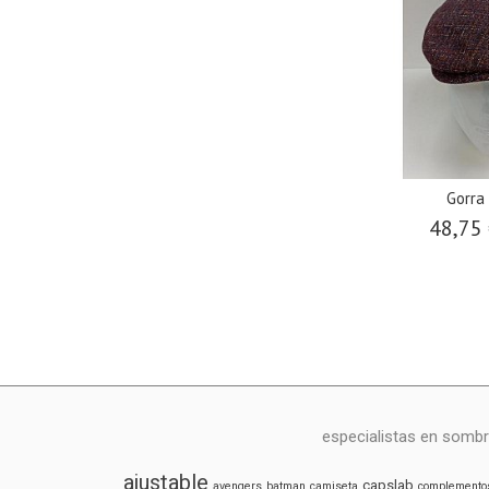
Gorra
48,75
especialistas en sombr
ajustable
capslab
avengers
batman
camiseta
complemento