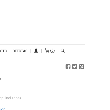
ACTO
OFERTAS
0
f
mp. Incluidos)
ción