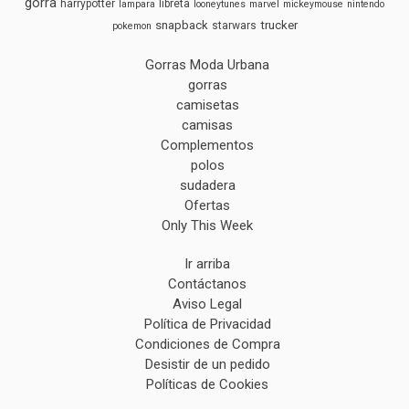
gorra
harrypotter
libreta
lampara
looneytunes
marvel
mickeymouse
nintendo
snapback
trucker
starwars
pokemon
Gorras Moda Urbana
gorras
camisetas
camisas
Complementos
polos
sudadera
Ofertas
Only This Week
Ir arriba
Contáctanos
Aviso Legal
Política de Privacidad
Condiciones de Compra
Desistir de un pedido
Políticas de Cookies