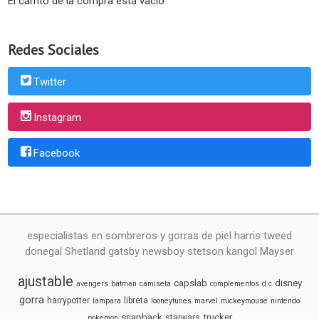
El carrito de la compra está vacío
Redes Sociales
Twitter
Instagram
Facebook
especialistas en sombreros y gorras de piel harris tweed
donegal Shetland gatsby newsboy stetson kangol Mayser
ajustable
capslab
disney
avengers
batman
camiseta
complementos
d.c
gorra
harrypotter
libreta
lampara
looneytunes
marvel
mickeymouse
nintendo
snapback
trucker
starwars
pokemon