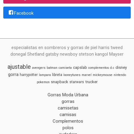
Facebook
especialistas en sombreros y gorras de piel harris tweed
donegal Shetland gatsby newsboy stetson kangol Mayser
ajustable
capslab
disney
avengers
batman
camiseta
complementos
d.c
gorra
harrypotter
libreta
lampara
looneytunes
marvel
mickeymouse
nintendo
snapback
trucker
starwars
pokemon
Gorras Moda Urbana
gorras
camisetas
camisas
Complementos
polos