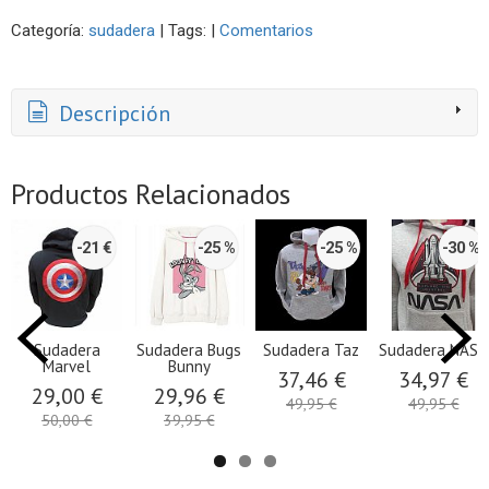
Categoría:
sudadera
|
Tags:
|
Comentarios
Descripción
Productos Relacionados
-21 €
-25 %
-25 %
-30 %
Sudadera
Sudadera Bugs
Sudadera Taz
Sudadera NASA
Marvel
Bunny
37,46 €
34,97 €
29,00 €
29,96 €
49,95 €
49,95 €
50,00 €
39,95 €