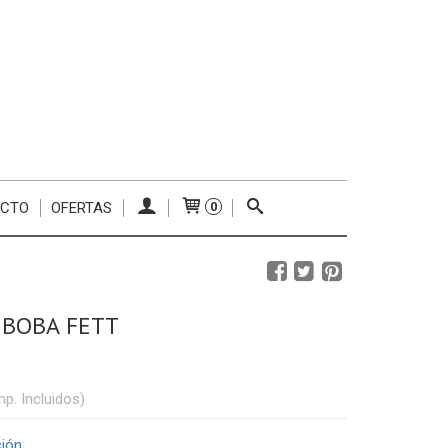
ACTO
OFERTAS
0
 BOBA FETT
mp. Incluidos)
ción