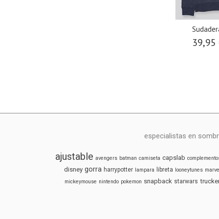
Sudader
39,95
especialistas en sombr
ajustable
capslab
avengers
batman
camiseta
complemento
gorra
disney
harrypotter
libreta
lampara
looneytunes
marve
snapback
trucke
starwars
mickeymouse
nintendo
pokemon