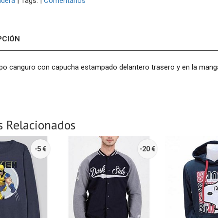
adera
|
Tags:
|
Comentarios
PCIÓN
ipo canguro con capucha estampado delantero trasero y en la man
s Relacionados
-5 €
-20 €