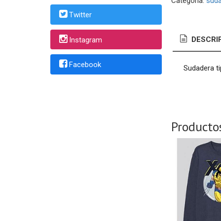
Categoría:
sud
Twitter
DESCRI
Instagram
Facebook
Sudadera t
Producto