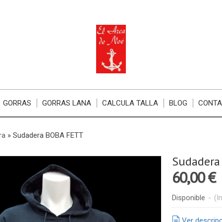
GORRAS
GORRAS LANA
CALCULA TALLA
BLOG
CONT
ra
»
Sudadera BOBA FETT
Sudadera
60,00 €
Disponible
-
(I
Ver descrip