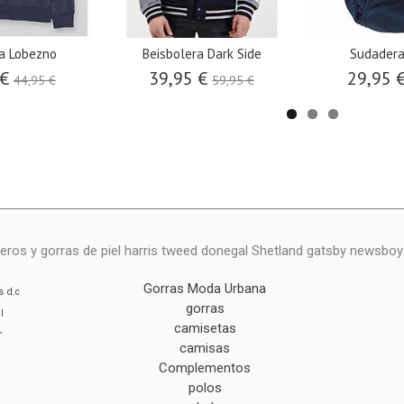
a Lobezno
Beisbolera Dark Side
Sudadera
 €
39,95 €
29,95 
44,95 €
59,95 €
eros y gorras de piel harris tweed donegal Shetland gatsby newsbo
Gorras Moda Urbana
s
d.c
gorras
l
camisetas
r
camisas
Complementos
polos