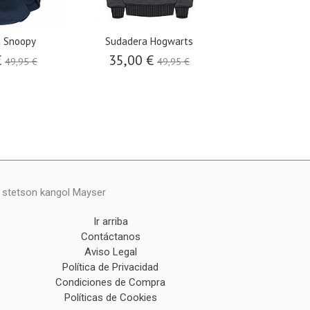
 Snoopy
Sudadera Hogwarts
Sudadera 
€
35,00 €
35,00 €
49,95 €
49,95 €
y stetson kangol Mayser
Ir arriba
Contáctanos
Aviso Legal
Política de Privacidad
Condiciones de Compra
Políticas de Cookies