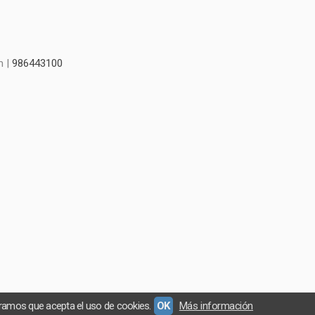
m |
986443100
eramos que acepta el uso de cookies.
OK
Más información