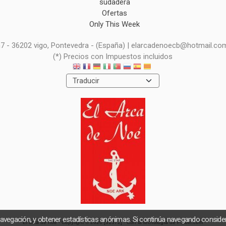
sudadera
Ofertas
Only This Week
 n7 - 36202 vigo, Pontevedra - (España) | elarcadenoecb@hotmail.co
(*) Precios con Impuestos incluidos
navegación, y obtener estadísticas anónimas. Si continúa navegando consid
El arca de noe
- Copyright © 2026 [31572] - Con la tecnología de Palbin.com