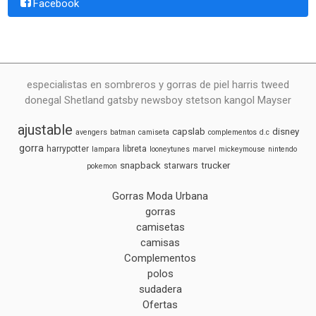
Facebook
especialistas en sombreros y gorras de piel harris tweed
donegal Shetland gatsby newsboy stetson kangol Mayser
ajustable
capslab
disney
avengers
batman
camiseta
complementos
d.c
gorra
harrypotter
libreta
lampara
looneytunes
marvel
mickeymouse
nintendo
snapback
trucker
starwars
pokemon
Gorras Moda Urbana
gorras
camisetas
camisas
Complementos
polos
sudadera
Ofertas