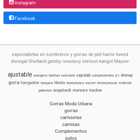
Instagram
Facebook
especialistas en sombreros y gorras de piel harris tweed
donegal Shetland gatsby newsboy stetson kangol Mayser
ajustable
capslab
disney
avengers
batman
camiseta
complementos
d.c
gorra
harrypotter
libreta
lampara
looneytunes
marvel
mickeymouse
nintendo
snapback
trucker
starwars
pokemon
Gorras Moda Urbana
gorras
camisetas
camisas
Complementos
polos