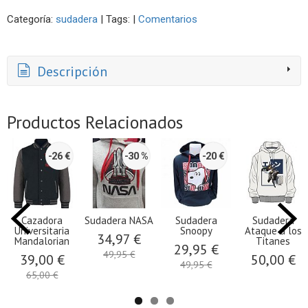
Categoría:
sudadera
|
Tags:
|
Comentarios
Descripción
Productos Relacionados
-26 €
-30 %
-20 €
Cazadora
Sudadera NASA
Sudadera
Sudadera
Universitaria
Snoopy
Ataque a los
34,97 €
Mandalorian
Titanes
29,95 €
49,95 €
39,00 €
50,00 €
49,95 €
65,00 €