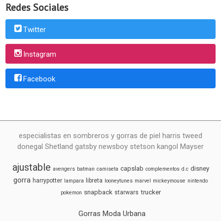
Redes Sociales
Twitter
Instagram
Facebook
especialistas en sombreros y gorras de piel harris tweed
donegal Shetland gatsby newsboy stetson kangol Mayser
ajustable
capslab
disney
avengers
batman
camiseta
complementos
d.c
gorra
harrypotter
libreta
lampara
looneytunes
marvel
mickeymouse
nintendo
snapback
trucker
starwars
pokemon
Gorras Moda Urbana