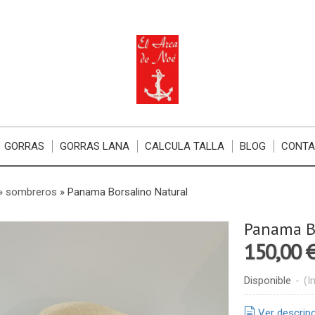
GORRAS
GORRAS LANA
CALCULA TALLA
BLOG
CONT
»
sombreros
»
Panama Borsalino Natural
Panama B
150,00 
Disponible
-
(I
Ver descrip