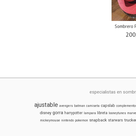
Sombrero 
200
especialistas en sombr
ajustable
capslab
avengers
batman
camiseta
complemento
gorra
disney
harrypotter
libreta
lampara
looneytunes
marve
snapback
trucke
starwars
mickeymouse
nintendo
pokemon