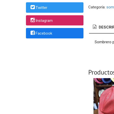
Categoría:
som
Twitter
Instagram
DESCRI
Facebook
Sombrero pa
Producto