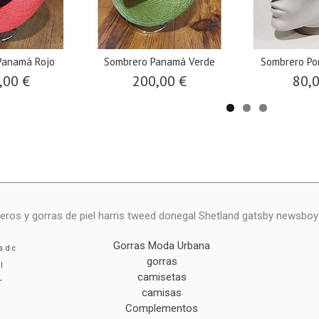
Panamá Rojo
Sombrero Panamá Verde
Sombrero Por
,00 €
200,00 €
80,
eros y gorras de piel harris tweed donegal Shetland gatsby newsbo
Gorras Moda Urbana
s
d.c
gorras
l
camisetas
r
camisas
Complementos