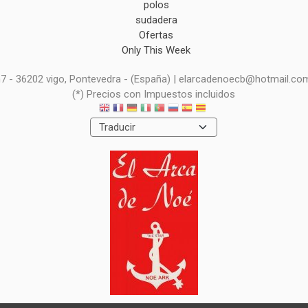
polos
sudadera
Ofertas
Only This Week
 n7 - 36202 vigo, Pontevedra - (España) | elarcadenoecb@hotmail.co
(*) Precios con Impuestos incluidos