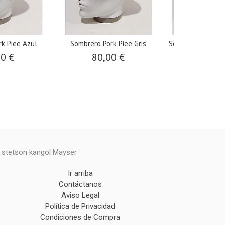
k Piee Azul
Sombrero Pork Piee Gris
Sombrero Pork P
00 €
80,00 €
110,0
y stetson kangol Mayser
Ir arriba
Contáctanos
Aviso Legal
Política de Privacidad
Condiciones de Compra