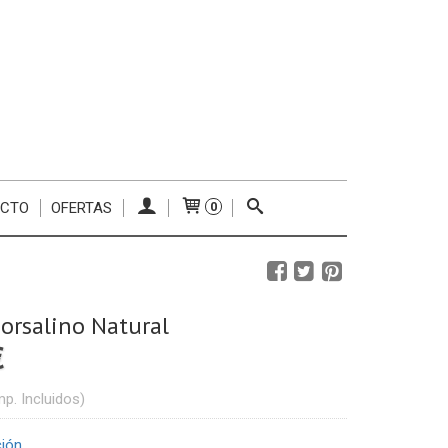
ACTO
OFERTAS
0
orsalino Natural
€
mp. Incluidos)
ción