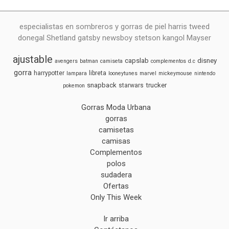
especialistas en sombreros y gorras de piel harris tweed
donegal Shetland gatsby newsboy stetson kangol Mayser
ajustable
capslab
disney
avengers
batman
camiseta
complementos
d.c
gorra
harrypotter
libreta
lampara
looneytunes
marvel
mickeymouse
nintendo
snapback
trucker
starwars
pokemon
Gorras Moda Urbana
gorras
camisetas
camisas
Complementos
polos
sudadera
Ofertas
Only This Week
Ir arriba