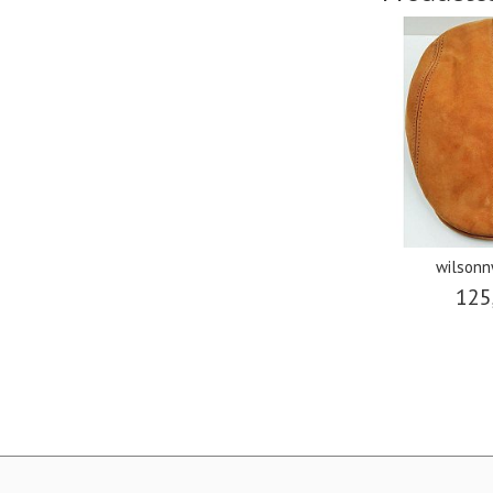
wilson
125