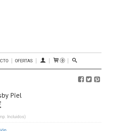
ACTO
OFERTAS
0
sby Piel
€
mp. Incluidos)
ción