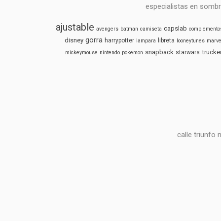
especialistas en sombr
ajustable
capslab
avengers
batman
camiseta
complemento
gorra
disney
harrypotter
libreta
lampara
looneytunes
marve
snapback
trucke
starwars
mickeymouse
nintendo
pokemon
calle triunfo