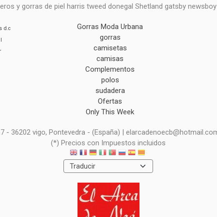
eros y gorras de piel harris tweed donegal Shetland gatsby newsbo
Gorras Moda Urbana
s
d.c
gorras
l
camisetas
r
camisas
Complementos
polos
sudadera
Ofertas
Only This Week
 n7 - 36202 vigo, Pontevedra - (España) | elarcadenoecb@hotmail.co
(*) Precios con Impuestos incluidos