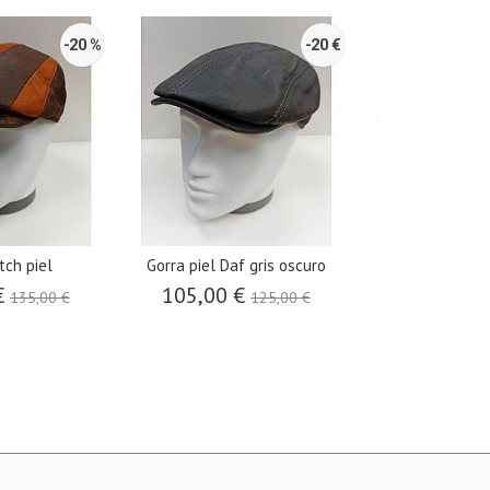
-20 %
-20 €
tch piel
Gorra piel Daf gris oscuro
Gorra piel Daf 
€
105,00 €
105,00 
135,00 €
125,00 €