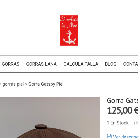
GORRAS
GORRAS LANA
CALCULA TALLA
BLOG
CONT
»
gorras piel
»
Gorra Gatsby Piel
Gorra Gat
125,00 
1 En Stock
-
(I
Ver descrip