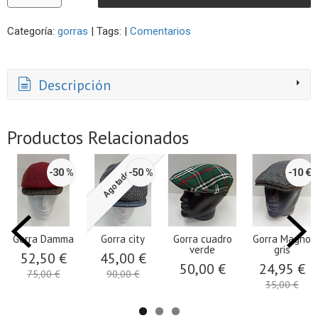
Categoría:
gorras
|
Tags:
|
Comentarios
Descripción
Productos Relacionados
-30 %
-50 %
-10 €
Agotado
Gorra Damma
Gorra city
Gorra cuadro
Gorra Magno
verde
gris
52,50 €
45,00 €
50,00 €
24,95 €
75,00 €
90,00 €
35,00 €