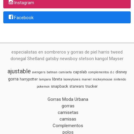
Instagram
Facebook
especialistas en sombreros y gorras de piel harris tweed
donegal Shetland gatsby newsboy stetson kangol Mayser
ajustable
capslab
disney
avengers
batman
camiseta
complementos
d.c
gorra
harrypotter
libreta
lampara
looneytunes
marvel
mickeymouse
nintendo
snapback
trucker
starwars
pokemon
Gorras Moda Urbana
gorras
camisetas
camisas
Complementos
polos