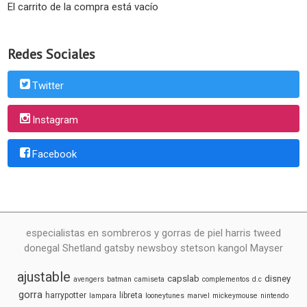
El carrito de la compra está vacío
Redes Sociales
Twitter
Instagram
Facebook
especialistas en sombreros y gorras de piel harris tweed
donegal Shetland gatsby newsboy stetson kangol Mayser
ajustable
capslab
disney
avengers
batman
camiseta
complementos
d.c
gorra
harrypotter
libreta
lampara
looneytunes
marvel
mickeymouse
nintendo