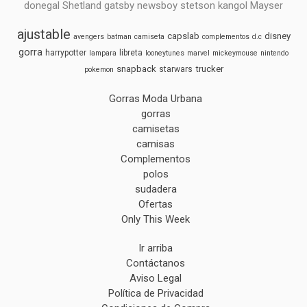
donegal Shetland gatsby newsboy stetson kangol Mayser
ajustable
capslab
disney
avengers
batman
camiseta
complementos
d.c
gorra
harrypotter
libreta
lampara
looneytunes
marvel
mickeymouse
nintendo
snapback
trucker
starwars
pokemon
Gorras Moda Urbana
gorras
camisetas
camisas
Complementos
polos
sudadera
Ofertas
Only This Week
Ir arriba
Contáctanos
Aviso Legal
Política de Privacidad