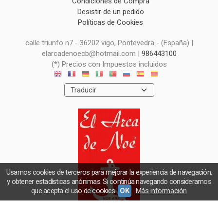
Condiciones de Compra
Desistir de un pedido
Políticas de Cookies
calle triunfo n7 - 36202 vigo, Pontevedra - (España) |
elarcadenoecb@hotmail.com |
986443100
(*) Precios con Impuestos incluidos
Usamos cookies de terceros para mejorar la experiencia de navegación,
y obtener estadísticas anónimas. Si continúa navegando consideramos
que acepta el uso de cookies.
OK
Más información