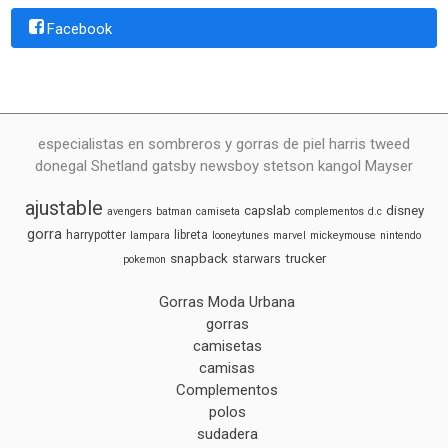
Facebook
especialistas en sombreros y gorras de piel harris tweed
donegal Shetland gatsby newsboy stetson kangol Mayser
ajustable
capslab
disney
avengers
batman
camiseta
complementos
d.c
gorra
harrypotter
libreta
lampara
looneytunes
marvel
mickeymouse
nintendo
snapback
trucker
starwars
pokemon
Gorras Moda Urbana
gorras
camisetas
camisas
Complementos
polos
sudadera