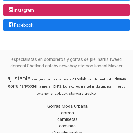
Instagram
Facebook
especialistas en sombreros y gorras de piel harris tweed
donegal Shetland gatsby newsboy stetson kangol Mayser
ajustable
capslab
disney
avengers
batman
camiseta
complementos
d.c
gorra
harrypotter
libreta
lampara
looneytunes
marvel
mickeymouse
nintendo
snapback
trucker
starwars
pokemon
Gorras Moda Urbana
gorras
camisetas
camisas
Complementos