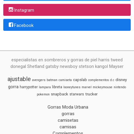
Instagram
Facebook
especialistas en sombreros y gorras de piel harris tweed
donegal Shetland gatsby newsboy stetson kangol Mayser
ajustable
capslab
disney
avengers
batman
camiseta
complementos
d.c
gorra
harrypotter
libreta
lampara
looneytunes
marvel
mickeymouse
nintendo
snapback
trucker
starwars
pokemon
Gorras Moda Urbana
gorras
camisetas
camisas
Complementos