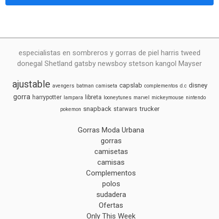
especialistas en sombreros y gorras de piel harris tweed
donegal Shetland gatsby newsboy stetson kangol Mayser
ajustable
capslab
disney
avengers
batman
camiseta
complementos
d.c
gorra
harrypotter
libreta
lampara
looneytunes
marvel
mickeymouse
nintendo
snapback
trucker
starwars
pokemon
Gorras Moda Urbana
gorras
camisetas
camisas
Complementos
polos
sudadera
Ofertas
Only This Week