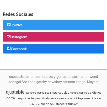
Redes Sociales
Twitter
Instagram
Facebook
especialistas en sombreros y gorras de piel harris tweed
donegal Shetland gatsby newsboy stetson kangol Mayser
ajustable
capslab
disney
avengers
batman
camiseta
complementos
d.c
gorra
harrypotter
libreta
lampara
looneytunes
marvel
mickeymouse
nintendo
snapback
trucker
starwars
pokemon