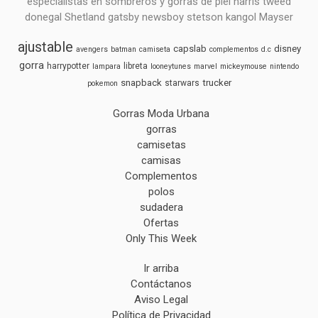
especialistas en sombreros y gorras de piel harris tweed
donegal Shetland gatsby newsboy stetson kangol Mayser
ajustable
capslab
disney
avengers
batman
camiseta
complementos
d.c
gorra
harrypotter
libreta
lampara
looneytunes
marvel
mickeymouse
nintendo
snapback
trucker
starwars
pokemon
Gorras Moda Urbana
gorras
camisetas
camisas
Complementos
polos
sudadera
Ofertas
Only This Week
Ir arriba
Contáctanos
Aviso Legal
Política de Privacidad