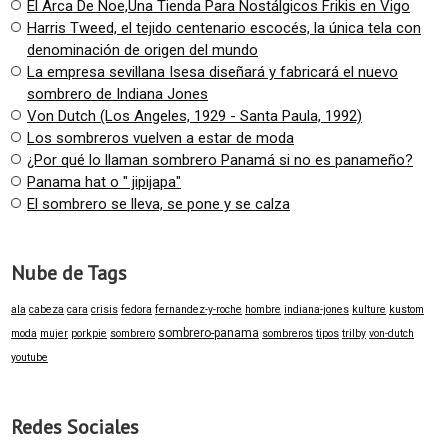
El Arca De Noe,Una Tienda Para Nostálgicos Frikis en Vigo
Harris Tweed, el tejido centenario escocés, la única tela con
denominación de origen del mundo
La empresa sevillana Isesa diseñará y fabricará el nuevo
sombrero de Indiana Jones
Von Dutch (Los Angeles, 1929 - Santa Paula, 1992)
Los sombreros vuelven a estar de moda
¿Por qué lo llaman sombrero Panamá si no es panameño?
Panama hat o " jipijapa"
El sombrero se lleva, se pone y se calza
Nube de Tags
ala
cabeza
cara
crisis
fedora
fernandez-y-roche
hombre
indiana-jones
kulture
kustom
sombrero-panama
moda
mujer
porkpie
sombrero
sombreros
tipos
trilby
von-dutch
youtube
Redes Sociales