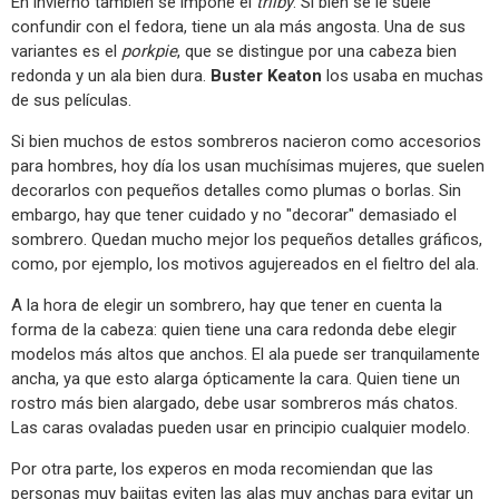
En invierno también se impone el
trilby
. Si bien se le suele
confundir con el fedora, tiene un ala más angosta. Una de sus
variantes es el
porkpie
, que se distingue por una cabeza bien
redonda y un ala bien dura.
Buster Keaton
los usaba en muchas
de sus películas.
Si bien muchos de estos sombreros nacieron como accesorios
para hombres, hoy día los usan muchísimas mujeres, que suelen
decorarlos con pequeños detalles como plumas o borlas. Sin
embargo, hay que tener cuidado y no "decorar" demasiado el
sombrero. Quedan mucho mejor los pequeños detalles gráficos,
como, por ejemplo, los motivos agujereados en el fieltro del ala.
A la hora de elegir un sombrero, hay que tener en cuenta la
forma de la cabeza: quien tiene una cara redonda debe elegir
modelos más altos que anchos. El ala puede ser tranquilamente
ancha, ya que esto alarga ópticamente la cara. Quien tiene un
rostro más bien alargado, debe usar sombreros más chatos.
Las caras ovaladas pueden usar en principio cualquier modelo.
Por otra parte, los experos en moda recomiendan que las
personas muy bajitas eviten las alas muy anchas para evitar un