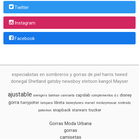
Twitter
Instagram
Facebook
especialistas en sombreros y gorras de piel harris tweed
donegal Shetland gatsby newsboy stetson kangol Mayser
ajustable
capslab
disney
avengers
batman
camiseta
complementos
d.c
gorra
harrypotter
libreta
lampara
looneytunes
marvel
mickeymouse
nintendo
snapback
trucker
starwars
pokemon
Gorras Moda Urbana
gorras
camisetas