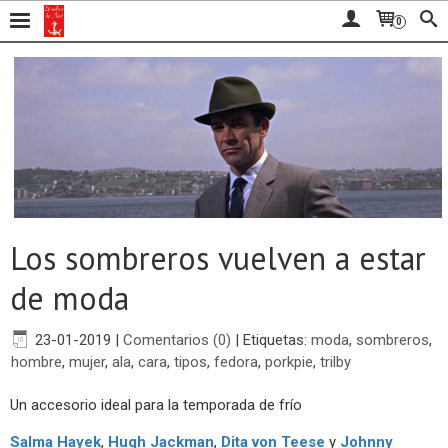
0
Los sombreros vuelven a estar
de moda
23-01-2019
|
Comentarios (0)
|
Etiquetas:
moda
,
sombreros
,
hombre
,
mujer
,
ala
,
cara
,
tipos
,
fedora
,
porkpie
,
trilby
Un accesorio ideal para la temporada de frío
Salma Hayek
,
Hugh Jackman
,
Dita von Teese
y
Johnny