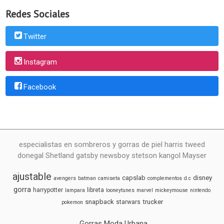
Redes Sociales
Twitter
Instagram
Facebook
especialistas en sombreros y gorras de piel harris tweed
donegal Shetland gatsby newsboy stetson kangol Mayser
ajustable
capslab
disney
avengers
batman
camiseta
complementos
d.c
gorra
harrypotter
libreta
lampara
looneytunes
marvel
mickeymouse
nintendo
snapback
trucker
starwars
pokemon
Gorras Moda Urbana