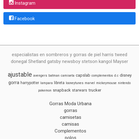
Instagram
Facebook
especialistas en sombreros y gorras de piel harris tweed
donegal Shetland gatsby newsboy stetson kangol Mayser
ajustable
capslab
disney
avengers
batman
camiseta
complementos
d.c
gorra
harrypotter
libreta
lampara
looneytunes
marvel
mickeymouse
nintendo
snapback
trucker
starwars
pokemon
Gorras Moda Urbana
gorras
camisetas
camisas
Complementos
polos