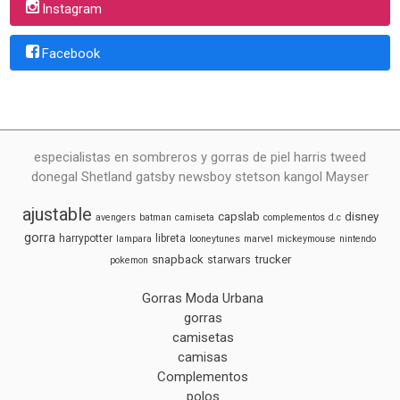
Instagram
Facebook
especialistas en sombreros y gorras de piel harris tweed
donegal Shetland gatsby newsboy stetson kangol Mayser
ajustable
capslab
disney
avengers
batman
camiseta
complementos
d.c
gorra
harrypotter
libreta
lampara
looneytunes
marvel
mickeymouse
nintendo
snapback
trucker
starwars
pokemon
Gorras Moda Urbana
gorras
camisetas
camisas
Complementos
polos