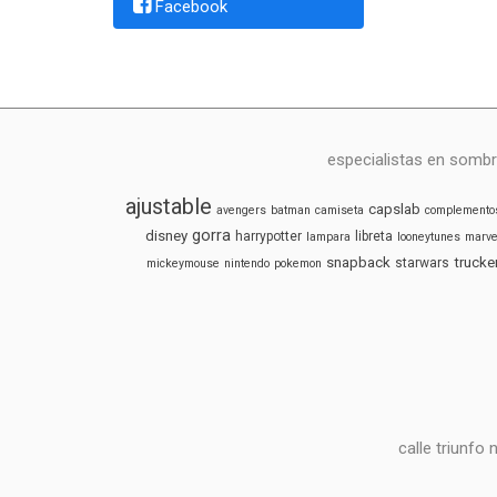
Facebook
especialistas en sombr
ajustable
capslab
avengers
batman
camiseta
complemento
gorra
disney
harrypotter
libreta
lampara
looneytunes
marve
snapback
trucke
starwars
mickeymouse
nintendo
pokemon
calle triunfo