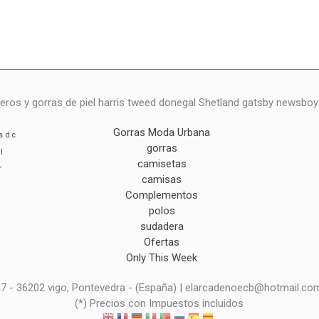
eros y gorras de piel harris tweed donegal Shetland gatsby newsbo
Gorras Moda Urbana
s
d.c
gorras
l
camisetas
r
camisas
Complementos
polos
sudadera
Ofertas
Only This Week
 n7 - 36202 vigo, Pontevedra - (España) | elarcadenoecb@hotmail.co
(*) Precios con Impuestos incluidos