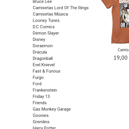
Bruce Lee
Camisetas Lord Of The Rings
Camisetas Música
Looney Tunes
D.C Comics
Demon Slayer
Disney
Doraemon
Camis
Dracula
19,00
Dragonball
Evel Knievel
Fast & Furious
Furgo
Ford
Frankenstein
Friday 13
Friends
Gas Monkey Garage
Goonies
Gremlins
Harry Potter