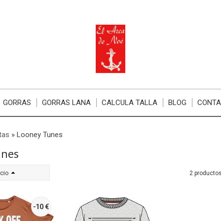
GORRAS
GORRAS LANA
CALCULA TALLA
BLOG
CONT
tas
»
Looney Tunes
unes
cio
2 producto
-10 €