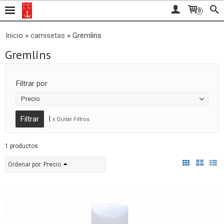
0
Inicio
»
camisetas
»
Gremlins
Gremlins
Filtrar por
Precio
|
x Quitar Filtros
1 productos
Ordenar por:
Precio