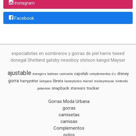
Instagram
Facebook
especialistas en sombreros y gorras de piel harris tweed
donegal Shetland gatsby newsboy stetson kangol Mayser
ajustable
capslab
disney
avengers
batman
camiseta
complementos
d.c
gorra
harrypotter
libreta
lampara
looneytunes
marvel
mickeymouse
nintendo
snapback
trucker
starwars
pokemon
Gorras Moda Urbana
gorras
camisetas
camisas
Complementos
polos