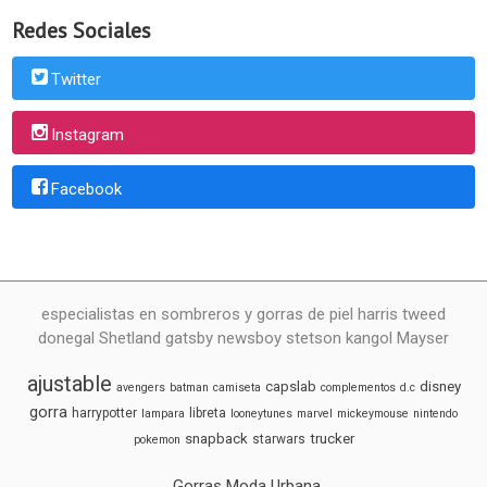
Redes Sociales
Twitter
Instagram
Facebook
especialistas en sombreros y gorras de piel harris tweed
donegal Shetland gatsby newsboy stetson kangol Mayser
ajustable
capslab
disney
avengers
batman
camiseta
complementos
d.c
gorra
harrypotter
libreta
lampara
looneytunes
marvel
mickeymouse
nintendo
snapback
trucker
starwars
pokemon
Gorras Moda Urbana