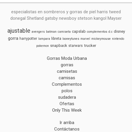
especialistas en sombreros y gorras de piel harris tweed
donegal Shetland gatsby newsboy stetson kangol Mayser
ajustable
capslab
disney
avengers
batman
camiseta
complementos
d.c
gorra
harrypotter
libreta
lampara
looneytunes
marvel
mickeymouse
nintendo
snapback
trucker
starwars
pokemon
Gorras Moda Urbana
gorras
camisetas
camisas
Complementos
polos
sudadera
Ofertas
Only This Week
Ir arriba
Contáctanos