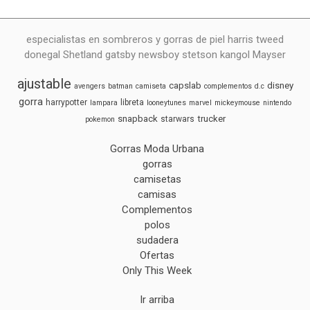
especialistas en sombreros y gorras de piel harris tweed
donegal Shetland gatsby newsboy stetson kangol Mayser
ajustable
capslab
disney
avengers
batman
camiseta
complementos
d.c
gorra
harrypotter
libreta
lampara
looneytunes
marvel
mickeymouse
nintendo
snapback
trucker
starwars
pokemon
Gorras Moda Urbana
gorras
camisetas
camisas
Complementos
polos
sudadera
Ofertas
Only This Week
Ir arriba