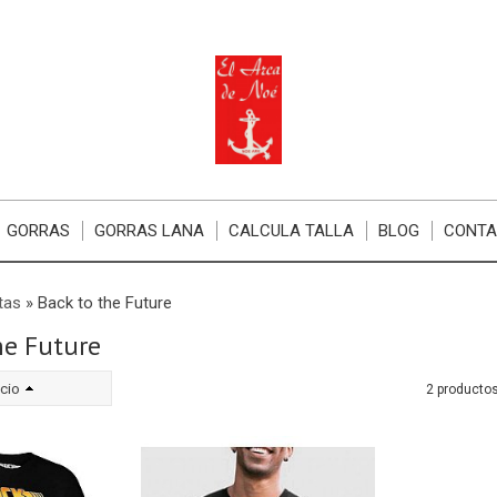
GORRAS
GORRAS LANA
CALCULA TALLA
BLOG
CONT
tas
»
Back to the Future
he Future
cio
2 producto