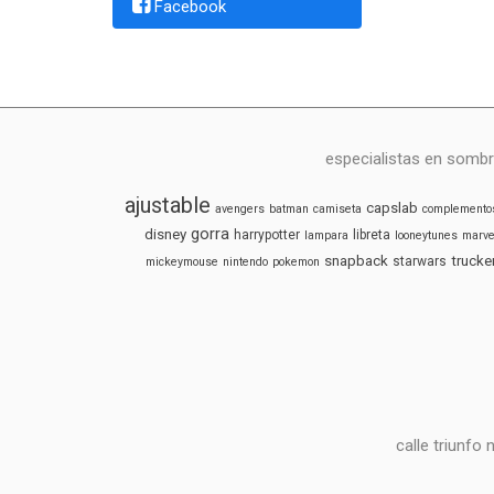
Facebook
especialistas en sombr
ajustable
capslab
avengers
batman
camiseta
complemento
gorra
disney
harrypotter
libreta
lampara
looneytunes
marve
snapback
trucke
starwars
mickeymouse
nintendo
pokemon
calle triunfo