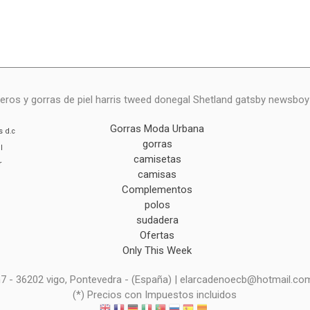
eros y gorras de piel harris tweed donegal Shetland gatsby newsbo
Gorras Moda Urbana
s
d.c
gorras
l
camisetas
r
camisas
Complementos
polos
sudadera
Ofertas
Only This Week
 n7 - 36202 vigo, Pontevedra - (España) | elarcadenoecb@hotmail.co
(*) Precios con Impuestos incluidos