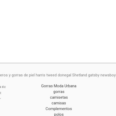
eros y gorras de piel harris tweed donegal Shetland gatsby newsbo
Gorras Moda Urbana
s
d.c
gorras
l
camisetas
r
camisas
Complementos
polos