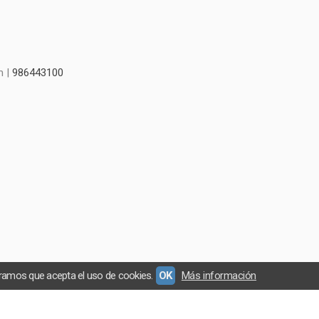
m |
986443100
eramos que acepta el uso de cookies.
OK
Más información