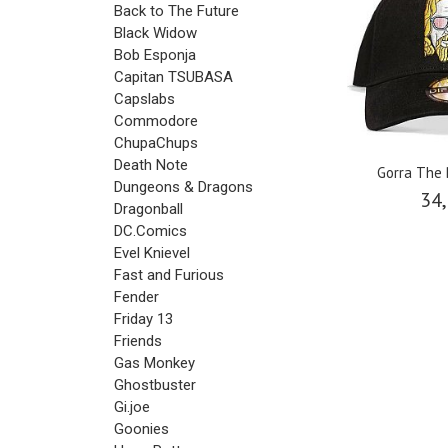
Back to The Future
Black Widow
Bob Esponja
Capitan TSUBASA
Capslabs
Commodore
ChupaChups
Death Note
Gorra The 
Dungeons & Dragons
34,
Dragonball
DC.Comics
Evel Knievel
Fast and Furious
Fender
Friday 13
Friends
Gas Monkey
Ghostbuster
Gi.joe
Goonies