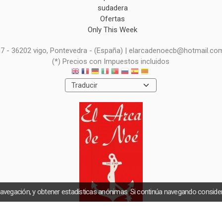
sudadera
Ofertas
Only This Week
 n7 - 36202 vigo, Pontevedra - (España) | elarcadenoecb@hotmail.co
(*) Precios con Impuestos incluidos
navegación, y obtener estadísticas anónimas. Si continúa navegando consid