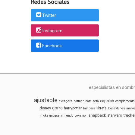
Redes Sociales
Twitter
Instagram
Facebook
especialistas en sombr
ajustable
capslab
avengers
batman
camiseta
complemento
gorra
disney
harrypotter
libreta
lampara
looneytunes
marve
snapback
trucke
starwars
mickeymouse
nintendo
pokemon