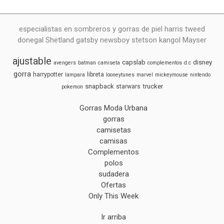
especialistas en sombreros y gorras de piel harris tweed
donegal Shetland gatsby newsboy stetson kangol Mayser
ajustable
capslab
disney
avengers
batman
camiseta
complementos
d.c
gorra
harrypotter
libreta
lampara
looneytunes
marvel
mickeymouse
nintendo
snapback
trucker
starwars
pokemon
Gorras Moda Urbana
gorras
camisetas
camisas
Complementos
polos
sudadera
Ofertas
Only This Week
Ir arriba