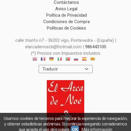
Contáctanos
Aviso Legal
Política de Privacidad
Condiciones de Compra
Políticas de Cookies
calle triunfo n7 - 36202 vigo, Pontevedra - (España) |
elarcadenoecb@hotmail.com |
986443100
(*) Precios con Impuestos incluidos
Usamos cookies de terceros para mejorar la experiencia de navegación,
y obtener estadísticas anónimas. Si continúa navegando consideramos
que acepta el uso de cookies.
OK
Más información