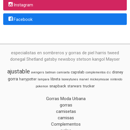
Instagram
Facebook
especialistas en sombreros y gorras de piel harris tweed
donegal Shetland gatsby newsboy stetson kangol Mayser
ajustable
capslab
disney
avengers
batman
camiseta
complementos
d.c
gorra
harrypotter
libreta
lampara
looneytunes
marvel
mickeymouse
nintendo
snapback
trucker
starwars
pokemon
Gorras Moda Urbana
gorras
camisetas
camisas
Complementos