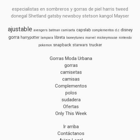
especialistas en sombreros y gorras de piel harris tweed
donegal Shetland gatsby newsboy stetson kangol Mayser
ajustable
capslab
disney
avengers
batman
camiseta
complementos
d.c
gorra
harrypotter
libreta
lampara
looneytunes
marvel
mickeymouse
nintendo
snapback
trucker
starwars
pokemon
Gorras Moda Urbana
gorras
camisetas
camisas
Complementos
polos
sudadera
Ofertas
Only This Week
Ir arriba
Contáctanos