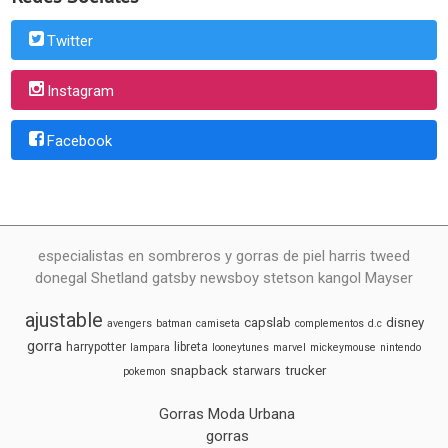
Twitter
Instagram
Facebook
especialistas en sombreros y gorras de piel harris tweed
donegal Shetland gatsby newsboy stetson kangol Mayser
ajustable
capslab
disney
avengers
batman
camiseta
complementos
d.c
gorra
harrypotter
libreta
lampara
looneytunes
marvel
mickeymouse
nintendo
snapback
trucker
starwars
pokemon
Gorras Moda Urbana
gorras