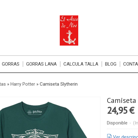
GORRAS
GORRAS LANA
CALCULA TALLA
BLOG
CONT
tas
»
Harry Potter
»
Camiseta Slytherin
Camiseta 
24,95 €
Disponible
-
(I
Ver descrip