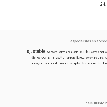
24,
especialistas en sombr
ajustable
capslab
avengers
batman
camiseta
complemento
gorra
disney
harrypotter
libreta
lampara
looneytunes
marve
snapback
trucke
starwars
mickeymouse
nintendo
pokemon
calle triunfo