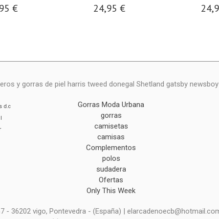
95 €
24,95 €
24,
eros y gorras de piel harris tweed donegal Shetland gatsby newsbo
Gorras Moda Urbana
s
d.c
gorras
l
camisetas
r
camisas
Complementos
polos
sudadera
Ofertas
Only This Week
 n7 - 36202 vigo, Pontevedra - (España) | elarcadenoecb@hotmail.co