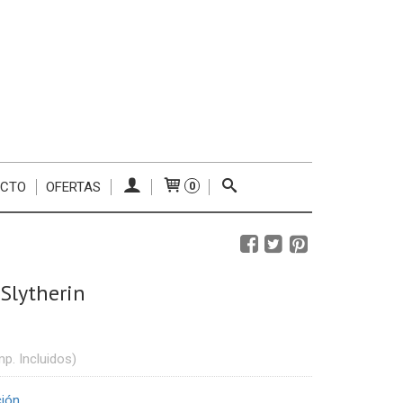
ACTO
OFERTAS
0
Slytherin
mp. Incluidos)
ción