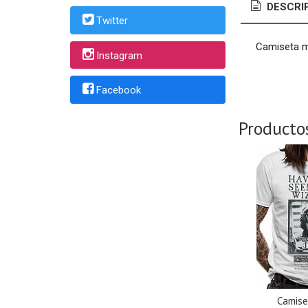
DESCRI
Twitter
Camiseta m
Instagram
Facebook
Producto
Camise