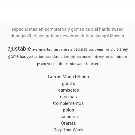
especialistas en sombreros y gorras de piel harris tweed
donegal Shetland gatsby newsboy stetson kangol Mayser
ajustable
capslab
disney
avengers
batman
camiseta
complementos
d.c
gorra
harrypotter
libreta
lampara
looneytunes
marvel
mickeymouse
nintendo
snapback
trucker
starwars
pokemon
Gorras Moda Urbana
gorras
camisetas
camisas
Complementos
polos
sudadera
Ofertas
Only This Week