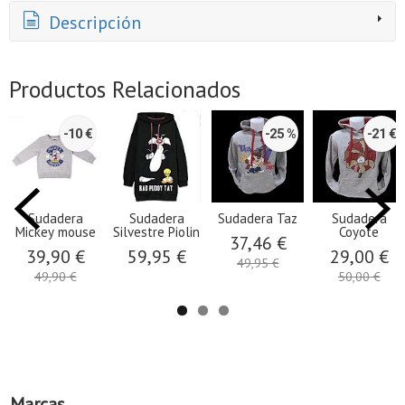
Descripción
Productos Relacionados
-10 €
-25 %
-21 €
Sudadera
Sudadera
Sudadera Taz
Sudadera
Mickey mouse
Silvestre Piolin
Coyote
37,46 €
39,90 €
59,95 €
29,00 €
49,95 €
49,90 €
50,00 €
Marcas