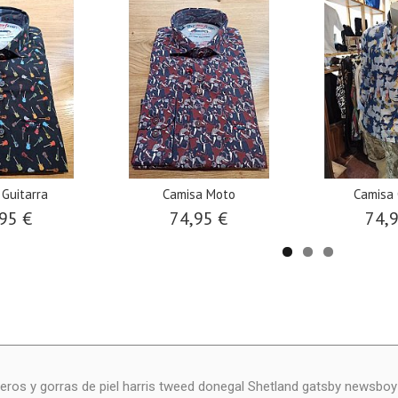
 Guitarra
Camisa Moto
Camisa
95 €
74,95 €
74,
eros y gorras de piel harris tweed donegal Shetland gatsby newsbo