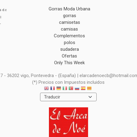
Gorras Moda Urbana
s
d.c
gorras
l
camisetas
r
camisas
Complementos
polos
sudadera
Ofertas
Only This Week
 n7 - 36202 vigo, Pontevedra - (España) | elarcadenoecb@hotmail.co
(*) Precios con Impuestos incluidos