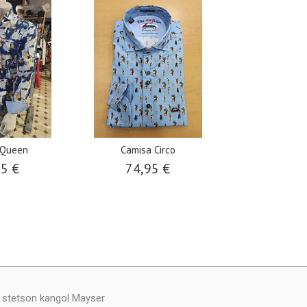
 Queen
Camisa Circo
Camisa 
95 €
74,95 €
74,9
y stetson kangol Mayser