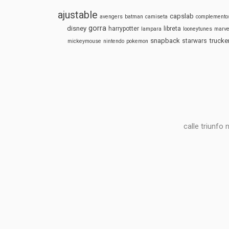
ajustable
capslab
avengers
batman
camiseta
complemento
gorra
disney
harrypotter
libreta
lampara
looneytunes
marve
snapback
trucke
starwars
mickeymouse
nintendo
pokemon
calle triunfo