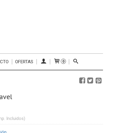
ACTO
OFERTAS
0
avel
mp. Incluidos)
ción